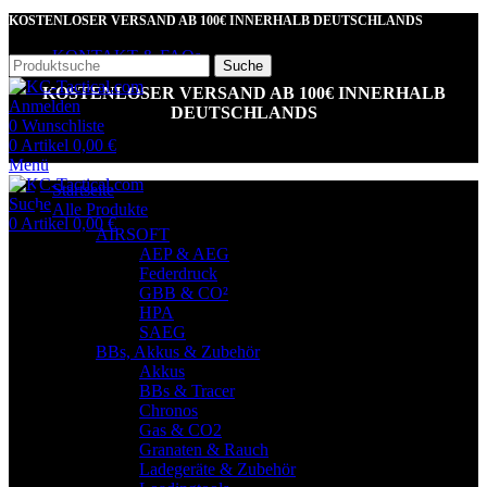
KOSTENLOSER VERSAND AB 100€ INNERHALB DEUTSCHLANDS
KONTAKT & FAQs
Suche
KOSTENLOSER VERSAND AB 100€ INNERHALB
Anmelden
DEUTSCHLANDS
0
Wunschliste
0
Artikel
0,00
€
Menü
Startseite
Suche
Alle Produkte
0
Artikel
0,00
€
AIRSOFT
AEP & AEG
Federdruck
GBB & CO²
HPA
SAEG
BBs, Akkus & Zubehör
Akkus
BBs & Tracer
Chronos
Gas & CO2
Granaten & Rauch
Ladegeräte & Zubehör