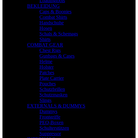
Loadingtools
BEKLEIDUNG
Caps & Boonies
Combat Shirts
Handschuhe
Hosen
Schals & Schemags
Shirts
COMBAT GEAR
Chest Rigs
Gunbags & Cases
Helme
Holster
Patches
Plate Carrier
Pouches
Schutzbrillen
Schutzmasken
Slings
EXTERNALS & DUMMYS
Dummys
Frontgriffe
PEQ-Boxen
Schulterstützen
Suppressor