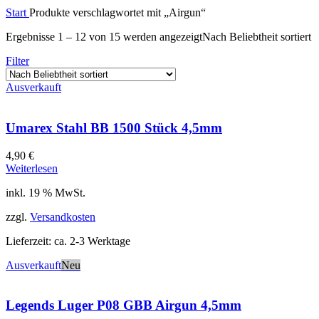
Start
Produkte verschlagwortet mit „Airgun“
Ergebnisse 1 – 12 von 15 werden angezeigt
Nach Beliebtheit sortiert
Filter
Ausverkauft
Umarex Stahl BB 1500 Stück 4,5mm
4,90
€
Weiterlesen
inkl. 19 % MwSt.
zzgl.
Versandkosten
Lieferzeit:
ca. 2-3 Werktage
Ausverkauft
Neu
Legends Luger P08 GBB Airgun 4,5mm