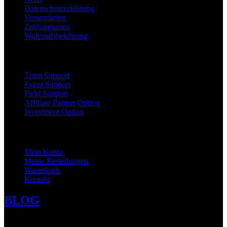
Datenschutzerklärung
Versandarten
Zahlungsarten
Widerrufsbelehrung
Kooperation
Team Support
Event Support
Field Support
Affiliate Partner Option
Investment Option
Mein Konto
Mein Konto
Meine Bestellungen
Warenkorb
Kontakt
BLOG
SOCIAL MEDIA