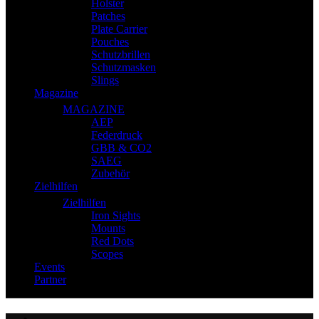
Holster
Patches
Plate Carrier
Pouches
Schutzbrillen
Schutzmasken
Slings
Magazine
MAGAZINE
AEP
Federdruck
GBB & CO2
SAEG
Zubehör
Zielhilfen
Zielhilfen
Iron Sights
Mounts
Red Dots
Scopes
Events
Partner