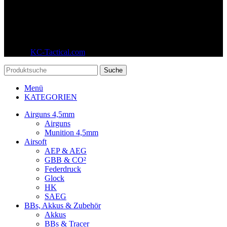
© 2026
KC-Tactical.com
. Alle Rechte vorbehalten
Suche
Menü
KATEGORIEN
Airguns 4,5mm
Airguns
Munition 4,5mm
Airsoft
AEP & AEG
GBB & CO²
Federdruck
Glock
HK
SAEG
BBs, Akkus & Zubehör
Akkus
BBs & Tracer