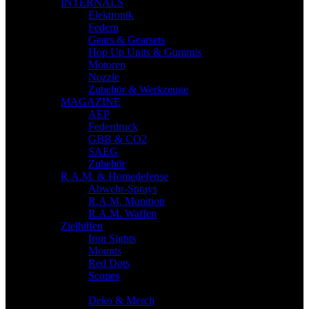
INTERNALS
Elektronik
Federn
Gears & Gearsets
Hop Up Units & Gummis
Motoren
Nozzle
Zubehör & Werkzeuge
MAGAZINE
AEP
Federdruck
GBB & CO2
SAEG
Zubehör
R.A.M. & Homedefense
Abwehr-Sprays
R.A.M. Munition
R.A.M. Waffen
Zielhilfen
Iron Sights
Mounts
Red Dots
Scopes
WEITERE PRODUKTE
Deko & Merch