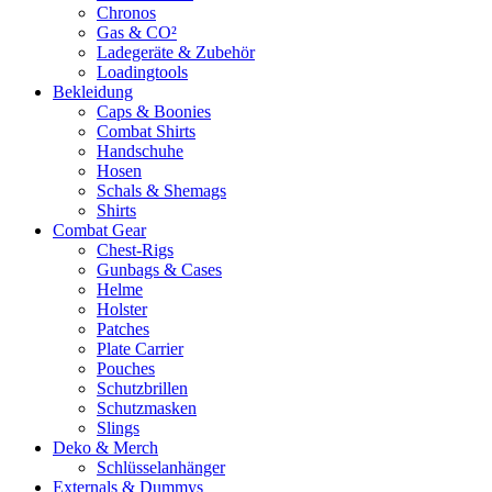
Chronos
Gas & CO²
Ladegeräte & Zubehör
Loadingtools
Bekleidung
Caps & Boonies
Combat Shirts
Handschuhe
Hosen
Schals & Shemags
Shirts
Combat Gear
Chest-Rigs
Gunbags & Cases
Helme
Holster
Patches
Plate Carrier
Pouches
Schutzbrillen
Schutzmasken
Slings
Deko & Merch
Schlüsselanhänger
Externals & Dummys