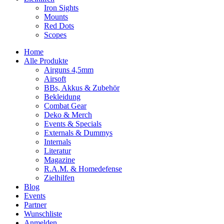
Iron Sights
Mounts
Red Dots
Scopes
Home
Alle Produkte
Airguns 4,5mm
Airsoft
BBs, Akkus & Zubehör
Bekleidung
Combat Gear
Deko & Merch
Events & Specials
Externals & Dummys
Internals
Literatur
Magazine
R.A.M. & Homedefense
Zielhilfen
Blog
Events
Partner
Wunschliste
Anmelden