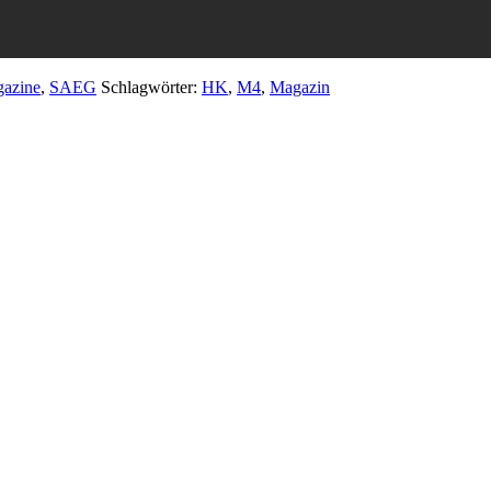
azine
,
SAEG
Schlagwörter:
HK
,
M4
,
Magazin