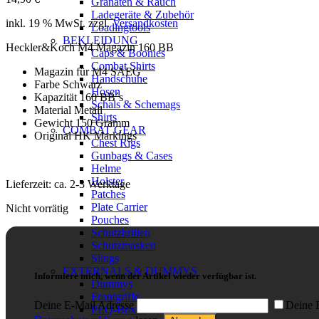
Granaten & Rauch
Ladegeräte & Zubehör
inkl. 19 % MwSt.
zzgl.
Versandkosten
Loadingtools
BEKLEIDUNG
Heckler&Koch M4 Magazin 160 BB
Caps & Boonies
Combat Shirts
Magazin für M4 SAEG
Handschuhe
Farbe Schwarz
Hosen
Kapazität 160 BB´s
Schals & Schemags
Material Metall
Shirts
Gewicht 150 Gramm
COMBAT GEAR
Original HK Markings
Chest Rigs
Gunbags & Cases
Helme
Holster
Lieferzeit:
ca. 2-3 Werktage
Patches
Plate Carrier
Nicht vorrätig
Pouches
Schutzbrillen
Schutzmasken
Slings
EXTERNALS & DUMMYS
Informiere mich, wenn der Artikel wieder verfügbar ist.
Dummys
Frontgriffe
Deine E-Mail Adresse
Deine E
PEQ-Boxen