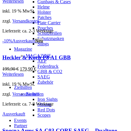
Weiterlesen
Gunbags & Cases
Helme
inkl. 19 % MwSt.
Holster
Patches
zzgl.
Versandkosten
Plate Carrier
Pouches
Lieferzeit:
ca. 2-3 Werktage
Schutzbrillen
Schutzmasken
-10%
Ausverkauft
Neu
Slings
Magazine
MAGAZINE
Heckler & Koch P8 A1 GBB
AEP
Federdruck
Ursprünglicher
Aktueller
199,90
€
179,90
€
GBB & CO2
Preis
Preis
Weiterlesen
SAEG
war:
ist:
Zubehör
inkl. 19 % MwSt.
199,90 €
179,90 €.
Zielhilfen
zzgl.
Versandkosten
Zielhilfen
Iron Sights
Lieferzeit:
ca. 7-8 Werktage
Mounts
Red Dots
Ausverkauft
Scopes
Events
Partner
Specna Arms SA-C03 CORE SAEG – Dualtone