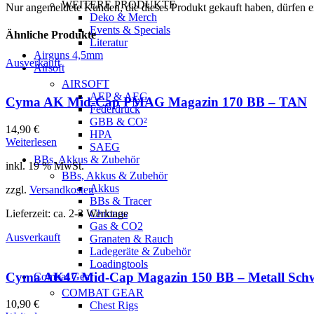
WEITERE PRODUKTE
Nur angemeldete Kunden, die dieses Produkt gekauft haben, dürfen 
Deko & Merch
Events & Specials
Ähnliche Produkte
Literatur
Airguns 4,5mm
Ausverkauft
Airsoft
AIRSOFT
AEP & AEG
Cyma AK Mid-Cap PMAG Magazin 170 BB – TAN
Federdruck
GBB & CO²
14,90
€
HPA
Weiterlesen
SAEG
BBs, Akkus & Zubehör
inkl. 19 % MwSt.
BBs, Akkus & Zubehör
Akkus
zzgl.
Versandkosten
BBs & Tracer
Lieferzeit:
ca. 2-3 Werktage
Chronos
Gas & CO2
Ausverkauft
Granaten & Rauch
Ladegeräte & Zubehör
Loadingtools
Cyma AK47 Mid-Cap Magazin 150 BB – Metall Sch
Combat Gear
COMBAT GEAR
10,90
€
Chest Rigs