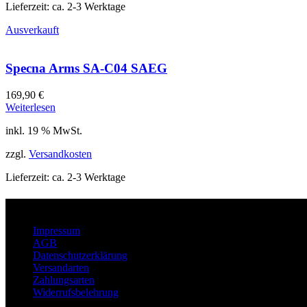
Lieferzeit:
ca. 2-3 Werktage
Ausverkauft
Specna Arms SA-C04 SAEG
169,90
€
Weiterlesen
inkl. 19 % MwSt.
zzgl.
Versandkosten
Lieferzeit:
ca. 2-3 Werktage
Über
Impressum
AGB
Datenschutzerklärung
Versandarten
Zahlungsarten
Widerrufsbelehrung