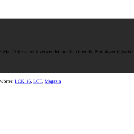
-Mail-Adresse wird verwendet, um dich über die Produktverfügbarkeit
wörter:
LCK-16
,
LCT
,
Magazin