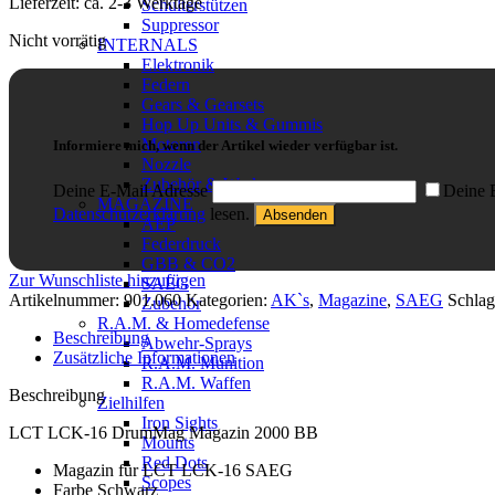
Lieferzeit:
ca. 2-3 Werktage
Schulterstützen
Suppressor
Nicht vorrätig
INTERNALS
Elektronik
Federn
Gears & Gearsets
Hop Up Units & Gummis
Motoren
Informiere mich, wenn der Artikel wieder verfügbar ist.
Nozzle
Zubehör & Werkzeuge
Deine E-Mail Adresse
Deine E
MAGAZINE
Datenschutzerklärung
lesen.
AEP
Federdruck
GBB & CO2
Zur Wunschliste hinzufügen
SAEG
Artikelnummer:
901.060
Kategorien:
AK`s
,
Magazine
,
SAEG
Schlag
Zubehör
R.A.M. & Homedefense
Beschreibung
Abwehr-Sprays
Zusätzliche Informationen
R.A.M. Munition
R.A.M. Waffen
Beschreibung
Zielhilfen
Iron Sights
LCT LCK-16 DrumMag Magazin 2000 BB
Mounts
Red Dots
Magazin für LCT LCK-16 SAEG
Scopes
Farbe Schwarz