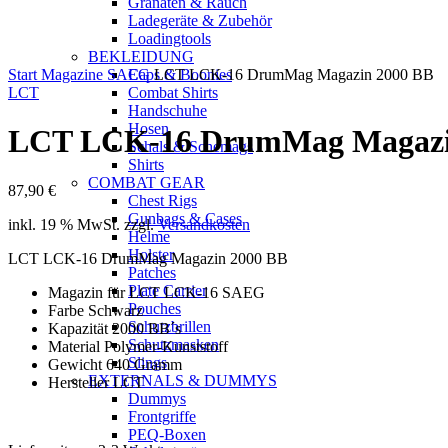
Granaten & Rauch
Ladegeräte & Zubehör
Loadingtools
BEKLEIDUNG
Start
Magazine
SAEG
Caps & Boonies
LCT LCK-16 DrumMag Magazin 2000 BB
LCT
Combat Shirts
Handschuhe
Hosen
LCT LCK-16 DrumMag Magazi
Schals & Schemags
Shirts
COMBAT GEAR
87,90
€
Chest Rigs
Gunbags & Cases
inkl. 19 % MwSt.
zzgl.
Versandkosten
Helme
Holster
LCT LCK-16 DrumMag Magazin 2000 BB
Patches
Plate Carrier
Magazin für LCT LCK-16 SAEG
Pouches
Farbe Schwarz
Schutzbrillen
Kapazität 2000 BB´s
Schutzmasken
Material Polymer-Kunststoff
Slings
Gewicht 640 Gramm
EXTERNALS & DUMMYS
Hersteller LCT
Dummys
Frontgriffe
PEQ-Boxen