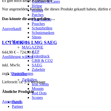
Es gibt noch keine Rezensionen.
Gunbags & Cases
Helme
Nur angemeldete Kunden, die dieses Produkt gekauft haben, dürfen 
Holster
Patches
Das könnte dir auch gefallen …
Plate Carrier
Pouches
Schutzbrillen
Ausverkauft
Schutzmasken
Slings
Magazine
LCT LCK-16 LMG SAEG
MAGAZINE
AEP
644,90
€
–
724,90
€
Federdruck
Ausführung wählen
GBB & CO2
inkl. MwSt.
SAEG
Zubehör
zzgl.
Versandkosten
Zielhilfen
Zielhilfen
Lieferzeit:
ca. 2-3 Werktage
Iron Sights
Mounts
Ähnliche Produkte
Red Dots
Scopes
Ausverkauft
Events
Partner