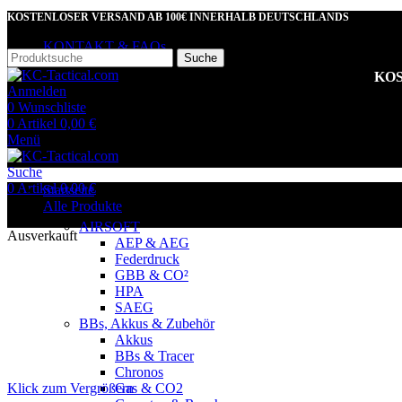
KOSTENLOSER VERSAND AB 100€ INNERHALB DEUTSCHLANDS
KONTAKT & FAQs
Suche
KOS
Anmelden
0
Wunschliste
0
Artikel
0,00
€
Menü
Suche
0
Artikel
0,00
€
Startseite
Alle Produkte
AIRSOFT
Ausverkauft
AEP & AEG
Federdruck
GBB & CO²
HPA
SAEG
BBs, Akkus & Zubehör
Akkus
BBs & Tracer
Chronos
Klick zum Vergrößern
Gas & CO2