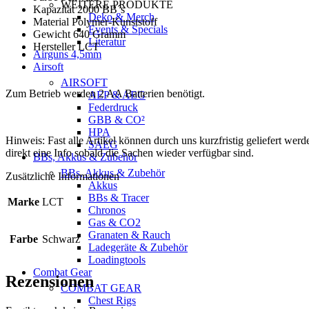
WEITERE PRODUKTE
Kapazität 2000 BB´s
Deko & Merch
Material Polymer-Kunststoff
Events & Specials
Gewicht 640 Gramm
Literatur
Hersteller LCT
Airguns 4,5mm
Airsoft
AIRSOFT
Zum Betrieb werden 2 AA Batterien benötigt.
AEP & AEG
Federdruck
GBB & CO²
HPA
Hinweis: Fast alle Artikel können durch uns kurzfristig geliefert we
SAEG
direkt eine Info sobald die Sachen wieder verfügbar sind.
BBs, Akkus & Zubehör
BBs, Akkus & Zubehör
Zusätzliche Informationen
Akkus
BBs & Tracer
Marke
LCT
Chronos
Gas & CO2
Granaten & Rauch
Farbe
Schwarz
Ladegeräte & Zubehör
Loadingtools
Combat Gear
Rezensionen
COMBAT GEAR
Chest Rigs